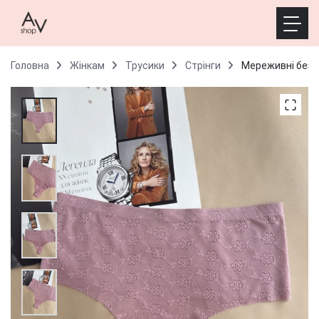
Головна
Жінкам
Трусики
Стрінги
Мереживні безшо