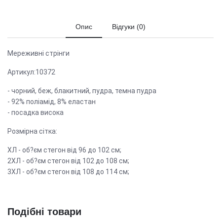
Опис
Відгуки (0)
Мереживні стрінги
Артикул:10372
- чорний, беж, блакитний, пудра, темна пудра
- 92% поліамід, 8% еластан
- посадка висока
Розмірна сітка:
ХЛ - об?єм стегон від 96 до 102 см;
2ХЛ - об?єм стегон від 102 до 108 см;
3ХЛ - об?єм стегон від 108 до 114 см;
Подібні товари