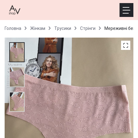
Головна
Жінкам
Трусики
Стрінги
Мереживні безшо