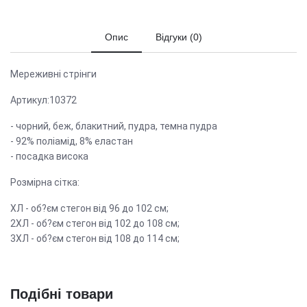
Опис
Відгуки (0)
Мереживні стрінги
Артикул:10372
- чорний, беж, блакитний, пудра, темна пудра
- 92% поліамід, 8% еластан
- посадка висока
Розмірна сітка:
ХЛ - об?єм стегон від 96 до 102 см;
2ХЛ - об?єм стегон від 102 до 108 см;
3ХЛ - об?єм стегон від 108 до 114 см;
Подібні товари