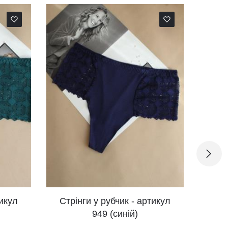
у рубчик - артикул
Мереживні стрінги -
49 (синій)
артикул 6002 (пудра)