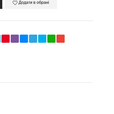
Додати в обрані
ebook
Twitter
Pinterest
Viber
Messenger
Telegram
Skype
WhatsApp
Gmail