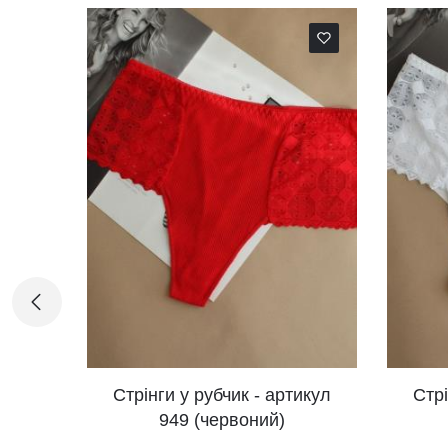
 рубчик - артикул
Стрінги у рубчик - артикул
 (червоний)
949 (білий)