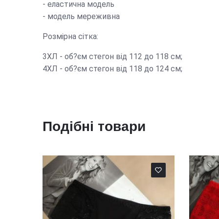
- еластична модель
- модель мереживна
Розмірна сітка:
3ХЛ - об?єм стегон від 112 до 118 см;
4ХЛ - об?єм стегон від 118 до 124 см;
Подібні товари