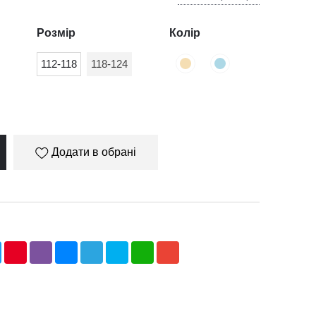
Розмір
Колір
112-118
118-124
Додати в обрані
ebook
Twitter
Pinterest
Viber
Messenger
Telegram
Skype
WhatsApp
Gmail