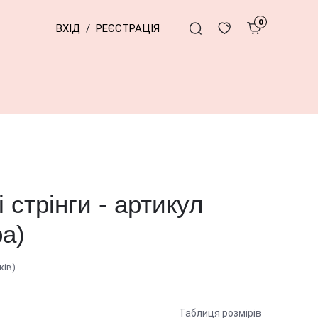
0
ВХІД
/
РЕЄСТРАЦІЯ
стрінги - артикул
ра)
ків)
Таблиця розмірів