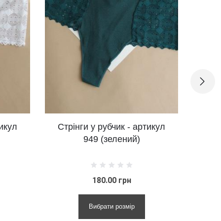
Стрінги у рубчик - артикул
Стрінги у рубчик
949 (зелений)
949 (сині
180.00 грн
180.00 гр
Вибрати розмір
Вибрати розм