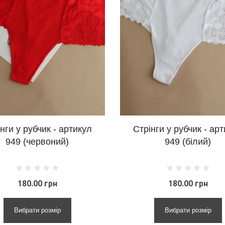
- артикул
Стрінги у рубчик - артикул
ий)
949 (білий)
н
180.00 грн
ір
Вибрати розмір