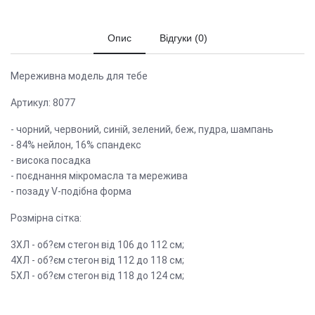
Опис
Відгуки (0)
Мереживна модель для тебе
Артикул: 8077
- чорний, червоний, синій, зелений, беж, пудра, шампань
- 84% нейлон, 16% спандекс
- висока посадка
- поєднання мікромасла та мережива
- позаду V-подібна форма
Розмірна сітка:
3ХЛ - об?єм стегон від 106 до 112 см;
4ХЛ - об?єм стегон від 112 до 118 см;
5ХЛ - об?єм стегон від 118 до 124 см;