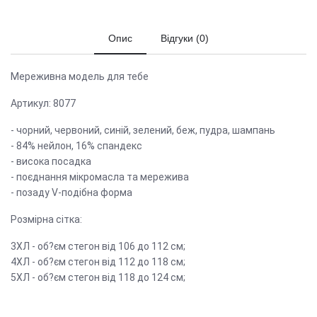
Опис
Відгуки (0)
Мереживна модель для тебе
Артикул: 8077
- чорний, червоний, синій, зелений, беж, пудра, шампань
- 84% нейлон, 16% спандекс
- висока посадка
- поєднання мікромасла та мережива
- позаду V-подібна форма
Розмірна сітка:
3ХЛ - об?єм стегон від 106 до 112 см;
4ХЛ - об?єм стегон від 112 до 118 см;
5ХЛ - об?єм стегон від 118 до 124 см;