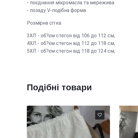
- поєднання мікромасла та мережива
- позаду V-подібна форма
Розмірна сітка:
3ХЛ - об?єм стегон від 106 до 112 см;
4ХЛ - об?єм стегон від 112 до 118 см;
5ХЛ - об?єм стегон від 118 до 124 см;
Подібні товари