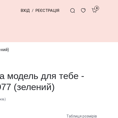
0
ВХІД
/
РЕЄСТРАЦІЯ
ений)
 модель для тебе -
077 (зелений)
ків)
Таблиця розмірів