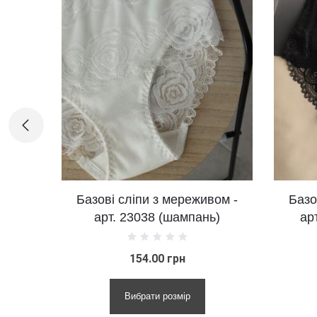
зові сліпи з мереживом -
Базові сліпи з мере
арт. 23038 (шампань)
артикул 23038 (чо
154.00 грн
170.00 грн
Вибрати розмір
Вибрати розмір