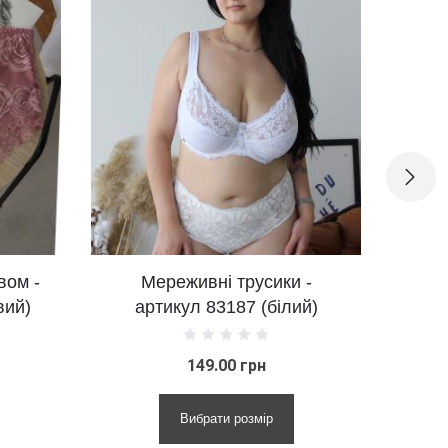
Мереживні трусики -
Вишукана модел
артикул 83187 (білий)
артикул 285 (шам
149.00 грн
135.00 грн
Вибрати розмір
Вибрати розмір