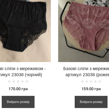
живом -
Базові сліпи з мереживом -
рний)
артикул 23038 (рожевий)
159.00 грн
Вибрати розмір