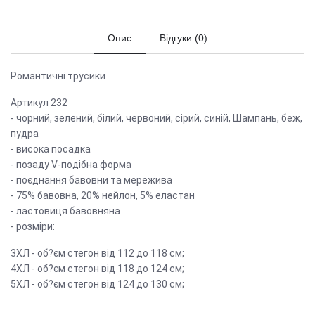
Опис
Відгуки (0)
Романтичні трусики
Артикул 232
- чорний, зелений, білий, червоний, сірий, синій, Шампань, беж,
пудра
- висока посадка
- позаду V-подібна форма
- поєднання бавовни та мережива
- 75% бавовна, 20% нейлон, 5% еластан
- ластовиця бавовняна
- розміри:
3ХЛ - об?єм стегон від 112 до 118 см;
4ХЛ - об?єм стегон від 118 до 124 см;
5ХЛ - об?єм стегон від 124 до 130 см;