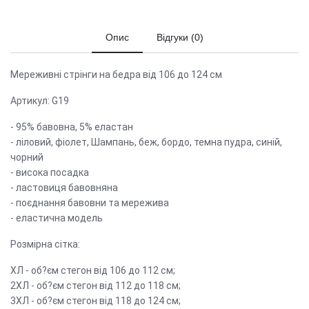
Опис
Відгуки (0)
Мереживні стрінги на бедра від 106 до 124 см
Артикул: G19
- 95% бавовна, 5% еластан
- ліловий, фіолет, Шампань, беж, бордо, темна пудра, синій,
чорний
- висока посадка
- ластовиця бавовняна
- поєднання бавовни та мережива
- еластична модель
Розмірна сітка:
ХЛ - об?єм стегон від 106 до 112 см;
2ХЛ - об?єм стегон від 112 до 118 см;
3ХЛ - об?єм стегон від 118 до 124 см;