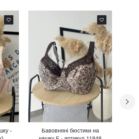
вняні бюстики на
Бавовняні бюстики на
 F - артикул 11848
чашку F - артикул 1184