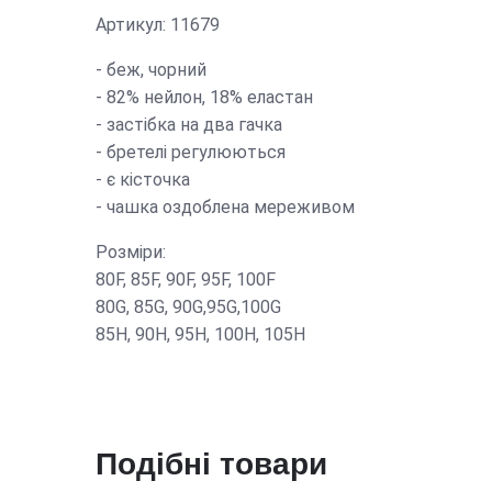
Артикул: 11679
- беж, чорний
- 82% нейлон, 18% еластан
- застібка на два гачка
- бретелі регулюються
- є кісточка
- чашка оздоблена мереживом
Розміри:
80F, 85F, 90F, 95F, 100F
80G, 85G, 90G,95G,100G
85Н, 90H, 95H, 100H, 105Н
Подібні товари