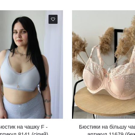
Бюстики на більшу чашку -
Баво
артикул 11679 (беж)
чашку