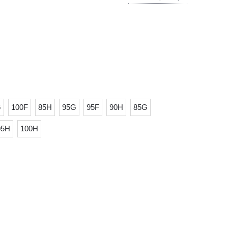
G
100F
85H
95G
95F
90H
85G
05H
100H