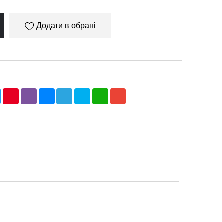
Додати в обрані
ebook
Twitter
Pinterest
Viber
Messenger
Telegram
Skype
WhatsApp
Gmail