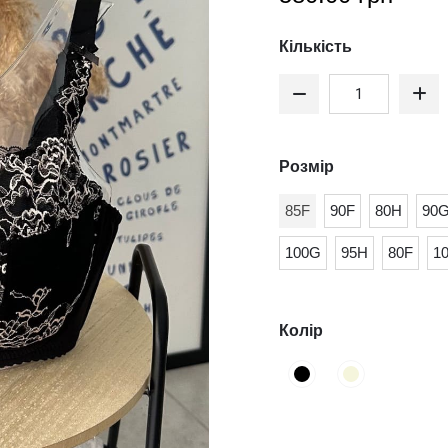
Кількість
Розмір
85F
90F
80H
90
100G
95H
80F
1
Колір