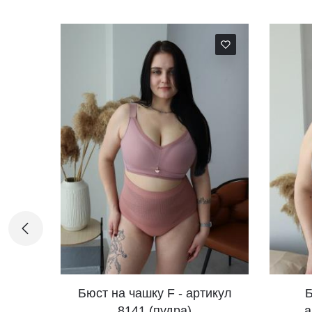
а чашку F - артикул
Бюстик на чашку F -
8141 (пудра)
артикул 8141 (сірий)