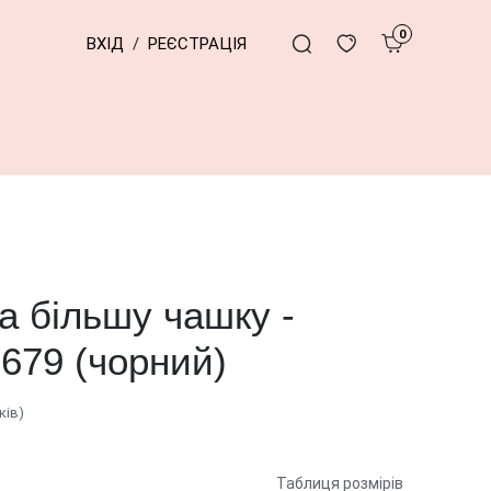
0
ВХІД
/
РЕЄСТРАЦІЯ
а більшу чашку -
1679 (чорний)
ків)
Таблиця розмірів