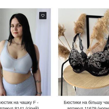
ку F -
Бюстики на більшу чашку -
сірий)
артикул 11679 (чорний)