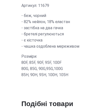
Артикул: 11679
- беж, чорний
- 82% нейлон, 18% еластан
- застібка на два гачка
- бретелі регулюються
- є кісточка
- чашка оздоблена мереживом
Розміри:
80F, 85F, 90F, 95F, 100F
80G, 85G, 90G,95G,100G
85Н, 90H, 95H, 100H, 105Н
Подібні товари