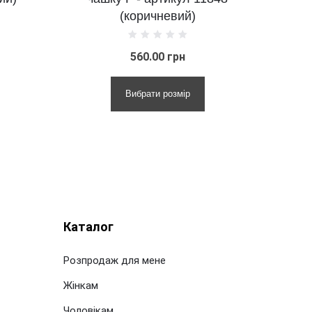
(коричневий)
(беж)
560.00 грн
560.00 гр
Вибрати розмір
Вибрати розм
Каталог
Розпродаж для мене
Жінкам
Чоловікам