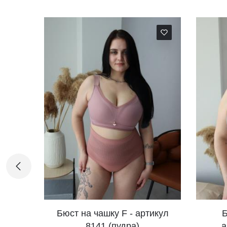
Бюст на чашку F - артикул
Бюстик на чаш
8141 (пудра)
артикул 8141 (