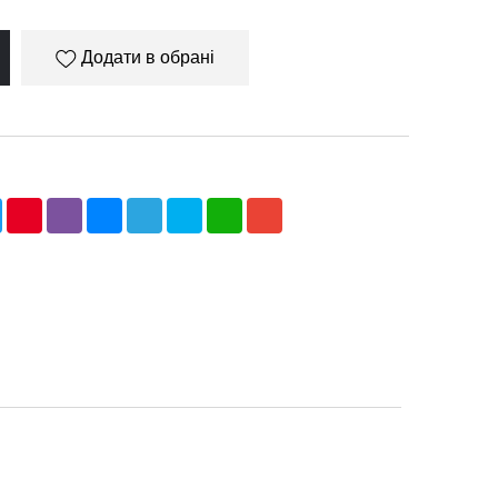
Додати в обрані
ebook
Twitter
Pinterest
Viber
Messenger
Telegram
Skype
WhatsApp
Gmail