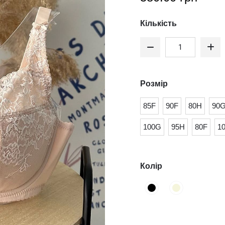
Кількість
Розмір
85F
90F
80H
90
100G
95H
80F
1
Колір