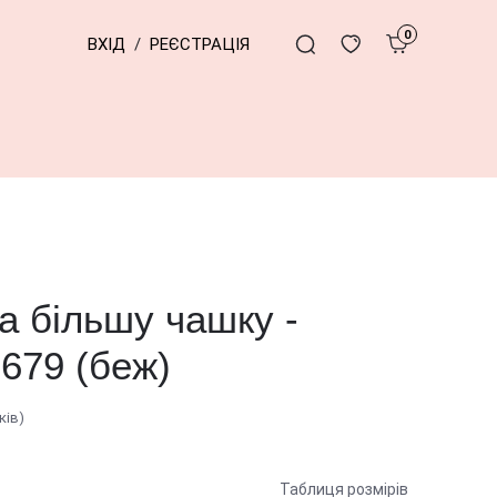
0
ВХІД
/
РЕЄСТРАЦІЯ
а більшу чашку -
1679 (беж)
ків)
Таблиця розмірів