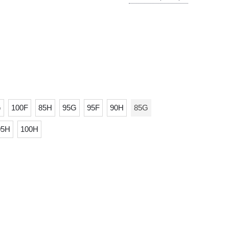
G
100F
85H
95G
95F
90H
85G
05H
100H