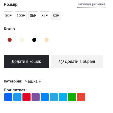
Таблиця розмірів
Розмір
90F
100F
95F
85F
80F
Колір
Додати в кошик
Додати в обрані
Чашка F
Категорія:
Поділитися:
Facebook
Twitter
Pinterest
Viber
Messenger
Telegram
Skype
WhatsApp
Gmail