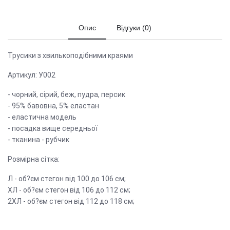
Опис
Відгуки (0)
Трусики з хвилькоподібними краями
Артикул: У002
- чорний, сірий, беж, пудра, персик
- 95% бавовна, 5% еластан
- еластична модель
- посадка вище середньої
- тканина - рубчик
Розмірна сітка:
Л - об?єм стегон від 100 до 106 см;
ХЛ - об?єм стегон від 106 до 112 см;
2ХЛ - об?єм стегон від 112 до 118 см;