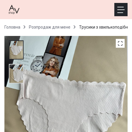
Головна
Розпродаж для мене
Трусики з хвилькоподібним