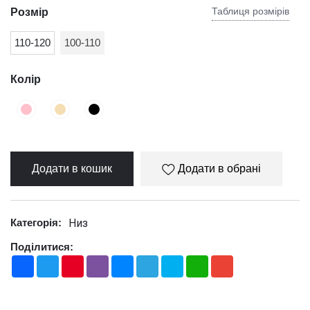
Таблиця розмірів
Розмір
110-120
100-110
Колір
Додати в кошик
Додати в обрані
Низ
Категорія:
Поділитися:
Facebook
Twitter
Pinterest
Viber
Messenger
Telegram
Skype
WhatsApp
Gmail