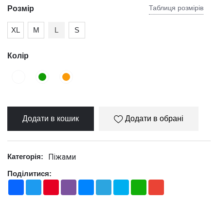
Таблиця розмірів
Розмір
XL
М
L
S
Колір
Додати в кошик
Додати в обрані
Піжами
Категорія:
Поділитися:
Facebook
Twitter
Pinterest
Viber
Messenger
Telegram
Skype
WhatsApp
Gmail