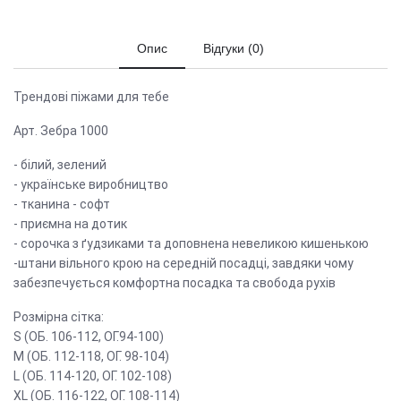
Опис
Відгуки (0)
Трендові піжами для тебе
Арт. Зебра 1000
- білий, зелений
- українське виробництво
- тканина - софт
- приємна на дотик
- сорочка з ґудзиками та доповнена невеликою кишенькою
-штани вільного крою на середній посадці, завдяки чому
забезпечується комфортна посадка та свобода рухів
Розмірна сітка:
S (ОБ. 106-112, ОГ.94-100)
M (ОБ. 112-118, ОГ. 98-104)
L (ОБ. 114-120, ОГ. 102-108)
XL (ОБ. 116-122, ОГ. 108-114)