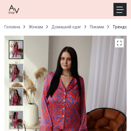
Головна
Жінкам
Домашній одяг
Піжами
Трендові