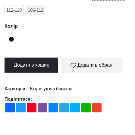
112-118
106-112
Колір
Додати в кошик
Додати в обрані
Коригуюча білизна
Категорія:
Поділитися:
Facebook
Twitter
Pinterest
Viber
Messenger
Telegram
Skype
WhatsApp
Gmail