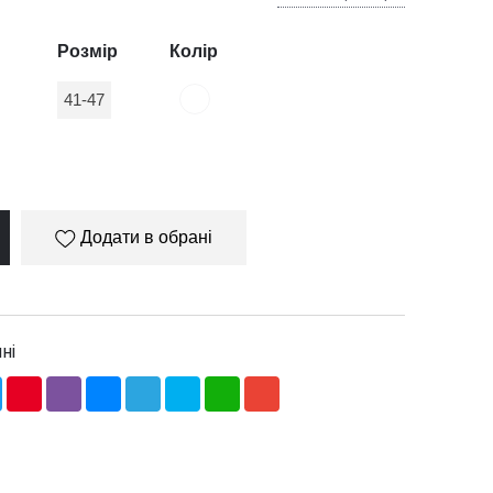
Розмір
Колір
41-47
Додати в обрані
ні
ebook
Twitter
Pinterest
Viber
Messenger
Telegram
Skype
WhatsApp
Gmail