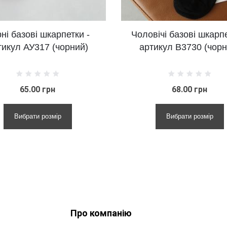
Чоловічі базові шкарпетки -
Аромати
артикул В3730 (чорний)
шкарпет
68.00 грн
Вибрати розмір
В
Про компанію