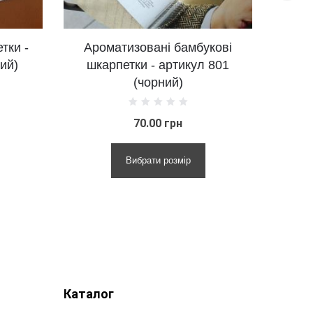
зовані бамбукові
Чорні базові шкарпетки -
ки - артикул 801
артикул 2380 (чорний)
(чорний)
70.00 грн
70.00 грн
ибрати розмір
Вибрати розмір
Каталог