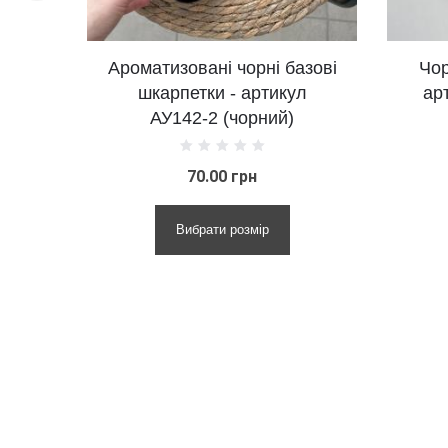
вані чорні базові
Чорні базові шкарпетки -
етки - артикул
артикул АУ317 (чорний)
2-2 (чорний)
70.00 грн
65.00 грн
брати розмір
Вибрати розмір