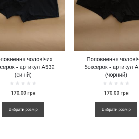
чих
Поповнення чоловічих
Ба
А532
боксерок - артикул А532
(чорний)
170.00 грн
Вибрати розмір