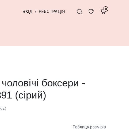
0
ВХІД
/
РЕЄСТРАЦІЯ
чоловічі боксери -
91 (сірий)
ків)
Таблиця розмірів