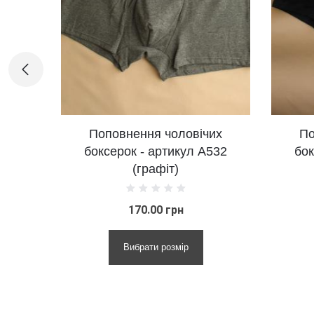
оповнення чоловічих
Поповнення чолові
ксерок - артикул А532
боксерок - артикул 
(графіт)
(синій)
170.00 грн
170.00 грн
Вибрати розмір
Вибрати розмір