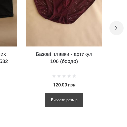
зові плавки - артикул
Базові плавки - арт
106 (бордо)
106 (синій)
120.00 грн
120.00 грн
Вибрати розмір
Вибрати розмір