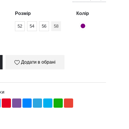
Розмір
Колір
52
54
56
58
Додати в обрані
ки
ebook
Twitter
Pinterest
Viber
Messenger
Telegram
Skype
WhatsApp
Gmail