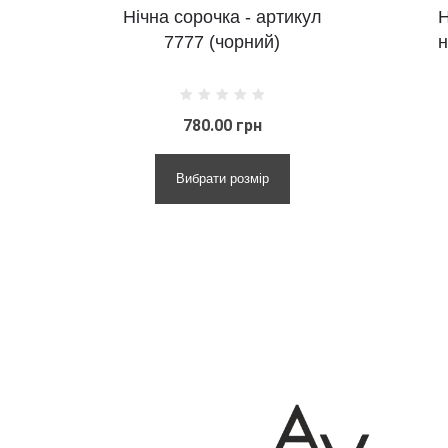
Нічна сорочка - артикул
Н
7777 (чорний)
н
780.00 грн
Вибрати розмір