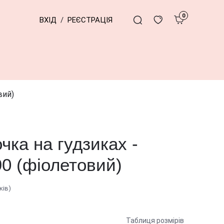
0
ВХІД
/
РЕЄСТРАЦІЯ
вий)
чка на гудзиках -
90 (фіолетовий)
ків)
Таблиця розмірів