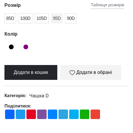
Таблиця розмірів
Розмір
85D
100D
105D
95D
90D
Колір
Додати в кошик
Додати в обрані
Чашка D
Категорія:
Поділитися:
Facebook
Twitter
Pinterest
Viber
Messenger
Telegram
Skype
WhatsApp
Gmail