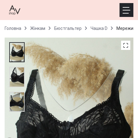
Головна
Жінкам
Бюстгальтер
Чашка D
Мереживни