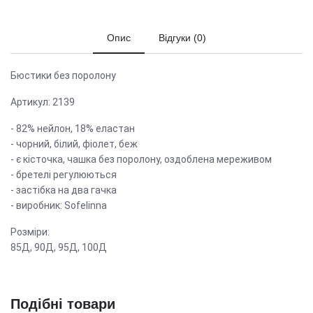
Опис
Відгуки (0)
Бюстики без поролону
Артикул: 2139
- 82% нейлон, 18% еластан
- чорний, білий, фіолет, беж
- є кісточка, чашка без поролону, оздоблена мереживом
- бретелі регулюються
- застібка на два гачка
- виробник: Sofelinna
Розміри:
85Д, 90Д, 95Д, 100Д
Подібні товари