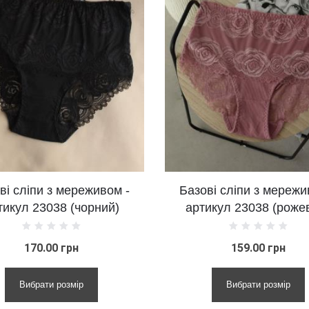
ивом -
Базові сліпи з мереживом -
ний)
артикул 23038 (рожевий)
а
159.00 грн
Вибрати розмір