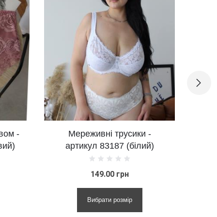
Мереживні трусики -
Вишукана модель
ртикул 83187 (білий)
артикул 285 (шамп
149.00 грн
135.00 грн
Вибрати розмір
Вибрати розмір