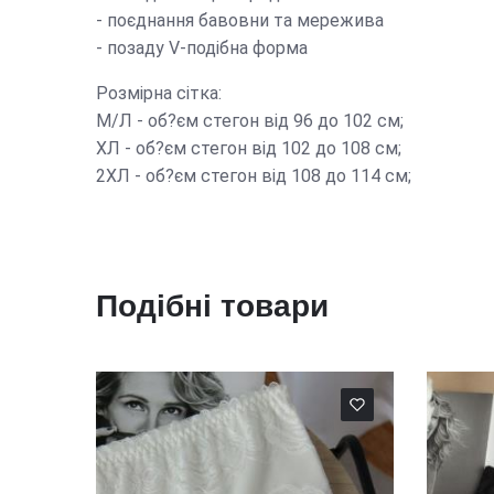
- поєднання бавовни та мережива
- позаду V-подібна форма
Розмірна сітка:
М/Л - об?єм стегон від 96 до 102 см;
ХЛ - об?єм стегон від 102 до 108 см;
2ХЛ - об?єм стегон від 108 до 114 см;
Подібні товари