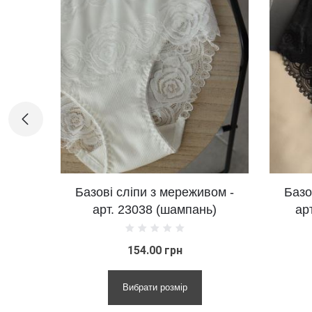
ві сліпи з мереживом -
Базові сліпи з мереж
рт. 23038 (шампань)
артикул 23038 (чор
154.00 грн
170.00 грн
Вибрати розмір
Вибрати розмір