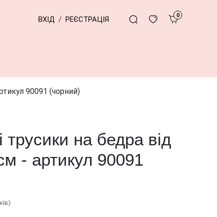
0
ВХІД
/
РЕЄСТРАЦІЯ
ртикул 90091 (чорний)
 трусики на бедра від
см - артикул 90091
ків)