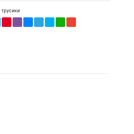
 трусики
ebook
Twitter
Pinterest
Viber
Messenger
Telegram
Skype
WhatsApp
Gmail