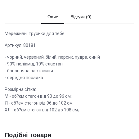
Опис
Відгуки (0)
Мереживні трусики для тебе
Артикул: 80181
- чорний, червоний, білий, персик, пудра, синій
- 90% поліамід, 10% еластан
- бавовняна ластовиця
- середня посадка
Розмірна сітка:
М - об?єм стегон від 90 до 96 см;
Л - об?єм стегон від 96 до 102 см;
ХЛ - об?єм стегон від 102 до 108 см;
Подібні товари