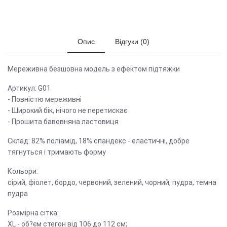
Опис
Відгуки (0)
Мереживна безшовна модель з ефектом підтяжки
Артикул: G01
- Повністю мереживні
- Широкий бік, нічого не перетискає
- Прошита бавовняна ластовиця
Склад: 82% поліамід, 18% спандекс - еластичні, добре
тягнуться і тримають форму
Кольори:
сірий, фіолет, бордо, червоний, зелений, чорний, пудра, темна
пудра
Розмірна сітка:
XL - об?єм стегон від 106 до 112 см;