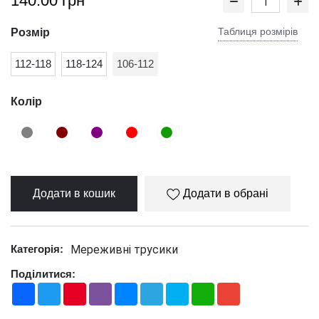
140.00 грн
Таблиця розмірів
Розмір
112-118
118-124
106-112
Колір
Додати в кошик
Додати в обрані
Мереживні трусики
Категорія:
Поділитися:
Facebook
Twitter
Pinterest
Viber
Messenger
Telegram
Skype
WhatsApp
Gmail