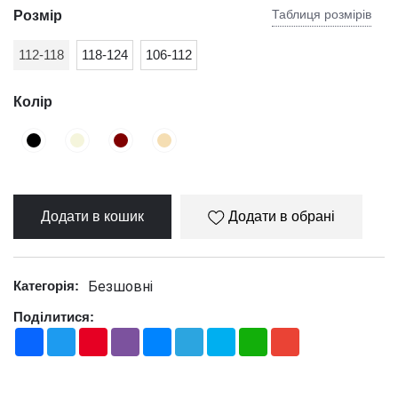
Таблиця розмірів
Розмір
112-118
118-124
106-112
Колір
Додати в кошик
Додати в обрані
Безшовні
Категорія:
Поділитися:
Facebook
Twitter
Pinterest
Viber
Messenger
Telegram
Skype
WhatsApp
Gmail