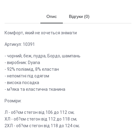
Опис
Відгуки (0)
Комфорт, який не хочеться знімати
Артикул: 10391
- чорний, беж, пудра, Бордо, шампань
- виробник: Dyana
- 92% поліамід, 8% еластан
- непомітні під одягом
- висока посадка
- м?яка та еластична тканина
Розміри:
Л - об?єм стегон від 106 до 112 см;
ХЛ - об?єм стегон від 112 до 118 см;
2ХЛ - об?єм стегон від 118 до 124 см;