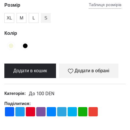
Таблиця розмірів
Розмір
XL
М
L
S
Колір
Додати в кошик
Додати в обрані
До 100 DEN
Категорія:
Поділитися:
Facebook
Twitter
Pinterest
Viber
Messenger
Telegram
Skype
WhatsApp
Gmail