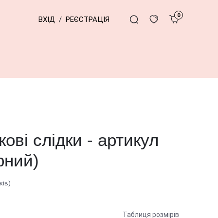
0
ВХІД
/
РЕЄСТРАЦІЯ
ові слідки - артикул
рний)
ків)
Таблиця розмірів