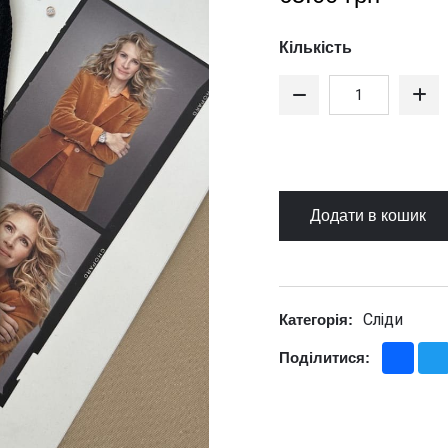
Кількість
Додати в кошик
Сліди
Категорія:
Fac
Поділитися: