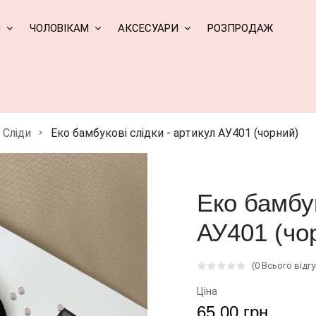
М
ЧОЛОВІКАМ
АКСЕСУАРИ
РОЗПРОДАЖ
Сліди
Еко бамбукові слідки - артикул АУ401 (чорний)
Еко бамбук
АУ401 (чо
(0 Всього відгу
Ціна
65.00 грн