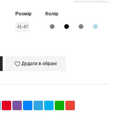
Розмір
Колір
41-47
Додати в обрані
ebook
Twitter
Pinterest
Viber
Messenger
Telegram
Skype
WhatsApp
Gmail