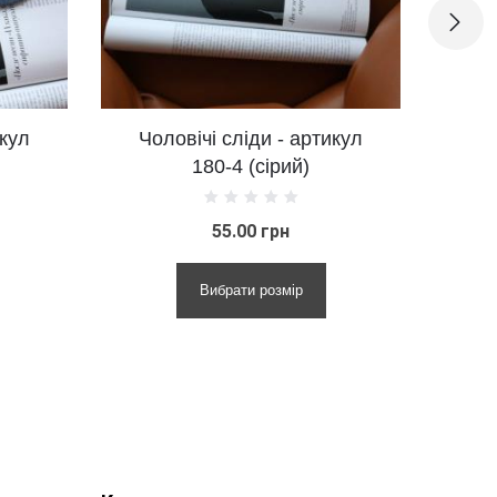
Чоловічі сліди - артикул
Слідки на р
180-4 (сірий)
артикул AJ-
55.00 грн
75.0
Вибрати розмір
Вибрат