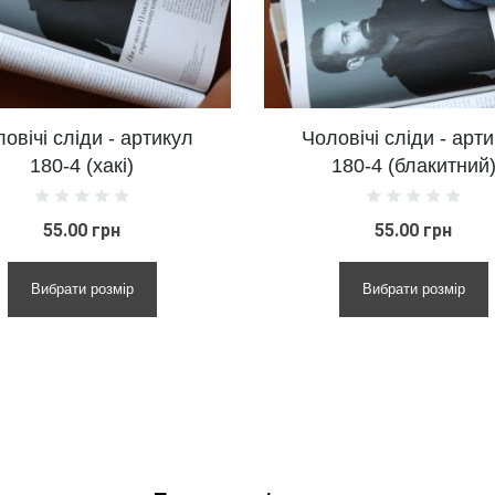
ди - артикул
Чоловічі сліди - артикул
(хакі)
180-4 (блакитний)
0 грн
55.00 грн
 розмір
Вибрати розмір