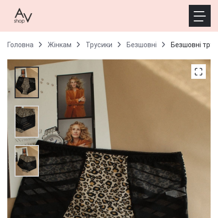
Головна
Жінкам
Трусики
Безшовні
Безшовні трус