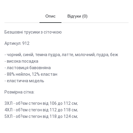
Опис
Відгуки (0)
Безшовні трусики з сіточкою
Артикул: 912
- чорний, синій, темна пудра, латте, молочний, пудра, беж
- висока посадка
- ластовиця бавовняна
- 88% нейлон, 12% еластан
- еластична модель
Розмірна сітка:
3ХЛ - об?єм стегон від 106 до 112 см;
4ХЛ - об?єм стегон від 112 до 118 см;
5ХЛ - об?єм стегон від 118 до 124 см;