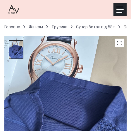
Головна
Жінкам
Трусики
Супер батал від 58+
Бат